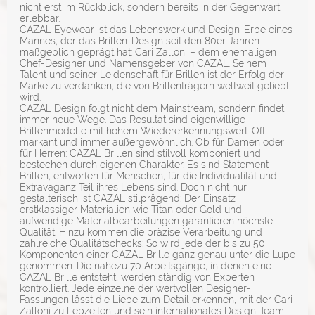
nicht erst im Rückblick, sondern bereits in der Gegenwart
erlebbar.
CAZAL Eyewear ist das Lebenswerk und Design-Erbe eines
Mannes, der das Brillen-Design seit den 80er Jahren
maßgeblich geprägt hat: Cari Zalloni – dem ehemaligen
Chef-Designer und Namensgeber von CAZAL. Seinem
Talent und seiner Leidenschaft für Brillen ist der Erfolg der
Marke zu verdanken, die von Brillenträgern weltweit geliebt
wird.
CAZAL Design folgt nicht dem Mainstream, sondern findet
immer neue Wege. Das Resultat sind eigenwillige
Brillenmodelle mit hohem Wiedererkennungswert. Oft
markant und immer außergewöhnlich. Ob für Damen oder
für Herren: CAZAL Brillen sind stilvoll komponiert und
bestechen durch eigenen Charakter. Es sind Statement-
Brillen, entworfen für Menschen, für die Individualität und
Extravaganz Teil ihres Lebens sind. Doch nicht nur
gestalterisch ist CAZAL stilprägend: Der Einsatz
erstklassiger Materialien wie Titan oder Gold und
aufwendige Materialbearbeitungen garantieren höchste
Qualität. Hinzu kommen die präzise Verarbeitung und
zahlreiche Qualitätschecks: So wird jede der bis zu 50
Komponenten einer CAZAL Brille ganz genau unter die Lupe
genommen. Die nahezu 70 Arbeitsgänge, in denen eine
CAZAL Brille entsteht, werden ständig von Experten
kontrolliert. Jede einzelne der wertvollen Designer-
Fassungen lässt die Liebe zum Detail erkennen, mit der Cari
Zalloni zu Lebzeiten und sein internationales Design-Team