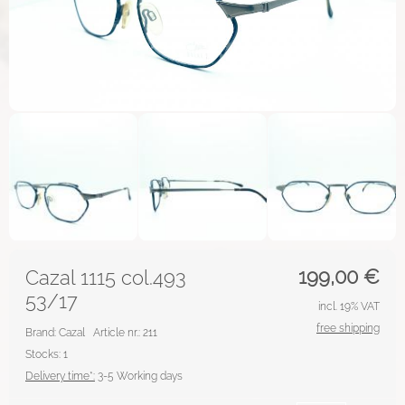
199,00
€
Cazal 1115 col.493
53/17
incl. 19% VAT
free shipping
Brand: Cazal
Article nr.: 211
Stocks: 1
Delivery time*:
3-5 Working days