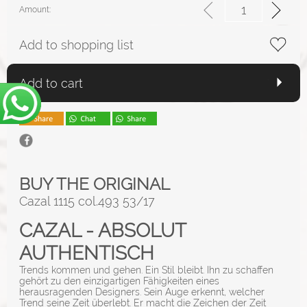
Amount:
Add to shopping list
Add to cart
BUY THE ORIGINAL
Cazal 1115 col.493 53/17
CAZAL - ABSOLUT
AUTHENTISCH
Trends kommen und gehen. Ein Stil bleibt. Ihn zu schaffen
gehört zu den einzigartigen Fähigkeiten eines
herausragenden Designers. Sein Auge erkennt, welcher
Trend seine Zeit überlebt. Er macht die Zeichen der Zeit