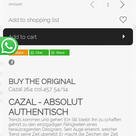
Amount:
Add to shopping list
Add to cart
BUY THE ORIGINAL
Cazal 264 col.457 54/14
CAZAL - ABSOLUT
AUTHENTISCH
Trends kommen und gehen. Ein Stil bleibt. Ihn zu schaffen
gehört zu den einzigartigen Fähigkeiten eines
herausragenden Designers. Sein Auge erkennt, welcher
Trend seine Zeit überlebt. Er macht die Zeichen der Zeit