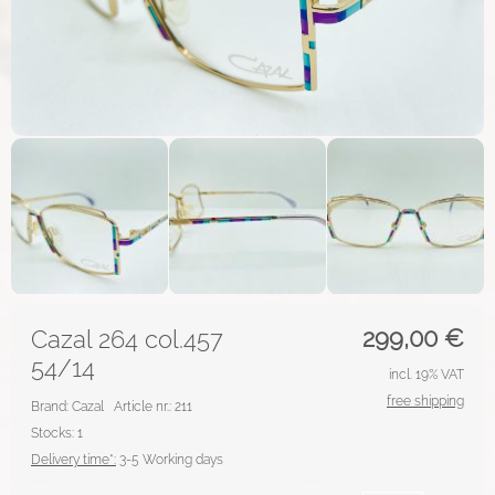
299,00
€
Cazal 264 col.457
54/14
incl. 19% VAT
free shipping
Brand: Cazal
Article nr.: 211
Stocks: 1
Delivery time*:
3-5 Working days