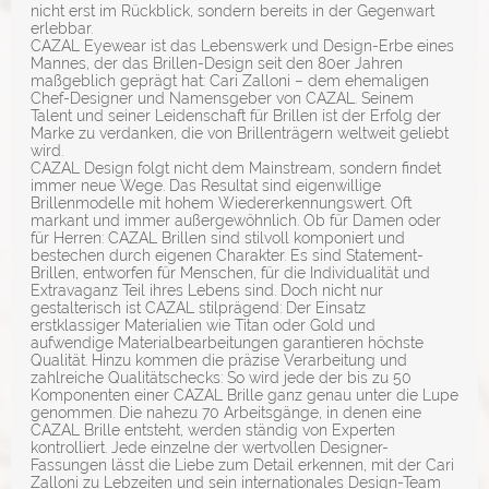
nicht erst im Rückblick, sondern bereits in der Gegenwart
erlebbar.
CAZAL Eyewear ist das Lebenswerk und Design-Erbe eines
Mannes, der das Brillen-Design seit den 80er Jahren
maßgeblich geprägt hat: Cari Zalloni – dem ehemaligen
Chef-Designer und Namensgeber von CAZAL. Seinem
Talent und seiner Leidenschaft für Brillen ist der Erfolg der
Marke zu verdanken, die von Brillenträgern weltweit geliebt
wird.
CAZAL Design folgt nicht dem Mainstream, sondern findet
immer neue Wege. Das Resultat sind eigenwillige
Brillenmodelle mit hohem Wiedererkennungswert. Oft
markant und immer außergewöhnlich. Ob für Damen oder
für Herren: CAZAL Brillen sind stilvoll komponiert und
bestechen durch eigenen Charakter. Es sind Statement-
Brillen, entworfen für Menschen, für die Individualität und
Extravaganz Teil ihres Lebens sind. Doch nicht nur
gestalterisch ist CAZAL stilprägend: Der Einsatz
erstklassiger Materialien wie Titan oder Gold und
aufwendige Materialbearbeitungen garantieren höchste
Qualität. Hinzu kommen die präzise Verarbeitung und
zahlreiche Qualitätschecks: So wird jede der bis zu 50
Komponenten einer CAZAL Brille ganz genau unter die Lupe
genommen. Die nahezu 70 Arbeitsgänge, in denen eine
CAZAL Brille entsteht, werden ständig von Experten
kontrolliert. Jede einzelne der wertvollen Designer-
Fassungen lässt die Liebe zum Detail erkennen, mit der Cari
Zalloni zu Lebzeiten und sein internationales Design-Team